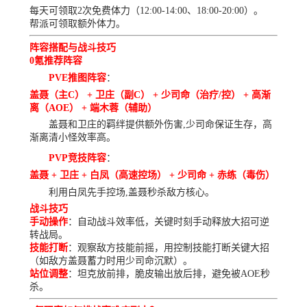
每天可领取2次免费体力（12:00-14:00、18:00-20:00）。
帮派可领取额外体力。
阵容搭配与战斗技巧
0氪推荐阵容
PVE推图阵容
：
盖聂（主C） + 卫庄（副C） + 少司命（治疗/控） + 高渐
离（AOE） + 端木蓉（辅助）
盖聂和卫庄的羁绊提供额外伤害,少司命保证生存，高
渐离清小怪效率高。
PVP竞技阵容
：
盖聂 + 卫庄 + 白凤（高速控场） + 少司命 + 赤练（毒伤）
利用白凤先手控场,盖聂秒杀敌方核心。
战斗技巧
手动操作
：自动战斗效率低，关键时刻手动释放大招可逆
转战局。
技能打断
：观察敌方技能前摇，用控制技能打断关键大招
（如敌方盖聂蓄力时用少司命沉默）。
站位调整
：坦克放前排，脆皮输出放后排，避免被AOE秒
杀。