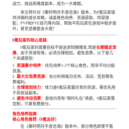
战力、挑战高难度副本，成为一大难题。
本文将针对《秦时明月手游沧海》版本，为0氪玩家提
供详细的成长攻略，涵盖角色培养、资源获取、阵容搭
配、PVP和PVE技巧等内容，帮助平民玩家在游戏中稳步提
升，甚至逆袭氪金大佬！
0氪玩家的核心思路
0氪玩家的首要目标不是追求短期爆发,而是
长期稳定发
展
，由于资源有限，必须合理规划，避免浪费，以下是几
个关键原则：
资源集中培养
：优先培养1-2个核心角色，而非平均分配
资源。
最大化免费资源
：充分利用每日任务、活动、签到等免
费福利。
合理规划体力
：体力是0氪玩家最珍贵的资源，需优先用
于高收益副本。
避免冲动消费
：游戏内常有“限时礼包”诱惑，0氪玩家需
克制，只拿免费部分。
角色培养指南
核心角色推荐（0氪友好）
在《秦时明月手游沧海》版本中，部分角色即使不氪