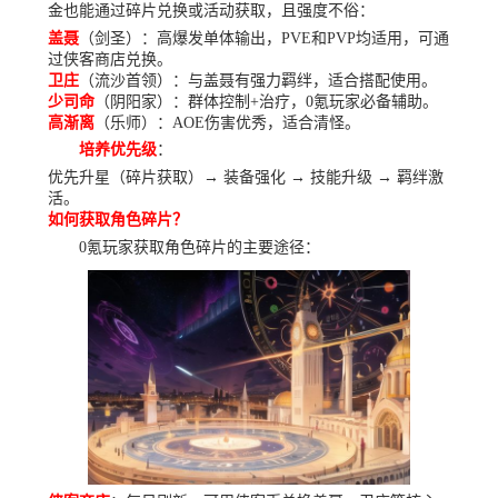
金也能通过碎片兑换或活动获取，且强度不俗：
盖聂
（剑圣）：高爆发单体输出，PVE和PVP均适用，可通
过侠客商店兑换。
卫庄
（流沙首领）：与盖聂有强力羁绊，适合搭配使用。
少司命
（阴阳家）：群体控制+治疗，0氪玩家必备辅助。
高渐离
（乐师）：AOE伤害优秀，适合清怪。
培养优先级
：
优先升星（碎片获取）→ 装备强化 → 技能升级 → 羁绊激
活。
如何获取角色碎片？
0氪玩家获取角色碎片的主要途径：