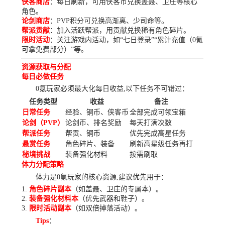
侠客商店
：每日刷新，可用侠客币兑换盖聂、卫庄等核心
角色。
论剑商店
：PVP积分可兑换高渐离、少司命等。
帮派贡献
：加入活跃帮派，用贡献兑换稀有角色碎片。
限时活动
：关注游戏内活动，如“七日登录”“累计充值（0氪
可拿免费部分）”等。
资源获取与分配
每日必做任务
0氪玩家必须最大化每日收益,以下任务不可错过：
任务类型
收益
备注
日常任务
经验、铜币、侠客币
全部完成可领宝箱
论剑（PVP）
论剑币、排名奖励
每天打满次数
帮派任务
帮贡、铜币
优先完成高星任务
悬赏任务
角色碎片、装备
刷新高星级任务再打
秘境挑战
装备强化材料
按需刷取
体力分配策略
体力是0氪玩家的核心资源,建议优先用于：
角色碎片副本
（如盖聂、卫庄的专属本）。
装备强化材料本
（优先武器和鞋子）。
限时活动副本
（如双倍掉落活动）。
Tips
：