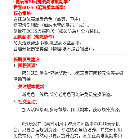
0氪玩家如何挑战高难度副本？
世界BOSS（沧海版本新增）
核心策略
：
选择单体高爆发角色（盖聂、卫庄）。
搭配增伤辅助（如端木蓉的暴击加成）。
尽量在BOSS虚弱阶段（如破防后）全力输出。
团队副本（帮派协作）
加入活跃帮派,组队挑战高收益副本。
合理分配伤害类型（物理/法术混合输出）。
长期发展建议
囤积资源
：
限时活动常有“累抽奖励”，0氪玩家可囤积元宝等关键
活动再抽。
关注版本更新
：
新角色上线后,部分老角色可能进免费兑换渠道。
社交互动
：
加入活跃帮派,参与帮战、团队副本，获取额外资源。
0氪玩家在《秦时明月手游沧海》版本中并非毫无机
会，只要合理规划资源、专注核心角色培养，并充分利用
免费福利，依然可以稳步提升战力，甚至在高难度副本和