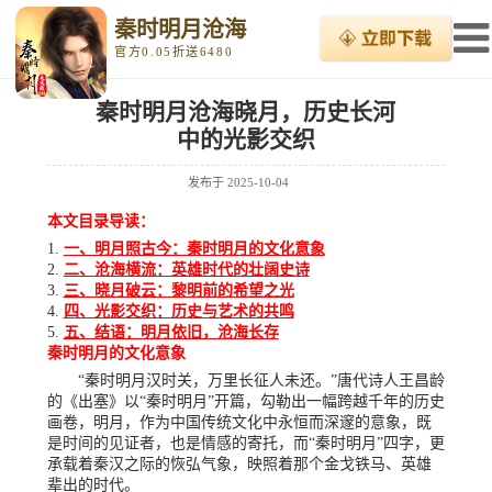
秦时明月沧海
官方0.05折送6480
秦时明月沧海晓月，历史长河
中的光影交织
发布于
2025-10-04
本文目录导读：
一、明月照古今：秦时明月的文化意象
二、沧海横流：英雄时代的壮阔史诗
三、晓月破云：黎明前的希望之光
四、光影交织：历史与艺术的共鸣
五、结语：明月依旧，沧海长存
秦时明月的文化意象
“秦时明月汉时关，万里长征人未还。”唐代诗人王昌龄
的《出塞》以“秦时明月”开篇，勾勒出一幅跨越千年的历史
画卷，明月，作为中国传统文化中永恒而深邃的意象，既
是时间的见证者，也是情感的寄托，而“秦时明月”四字，更
承载着秦汉之际的恢弘气象，映照着那个金戈铁马、英雄
辈出的时代。