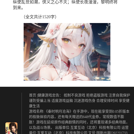
纵使乱世如潮，侠义之心不灭；纵使长夜漫漫，黎明终将
到来。
（全文共计1520字）
首页
|健康游戏忠告：
抵制不良游戏 拒绝盗版游戏
注意自我保护
谨防受骗上当
适度游戏益脑 沉迷游戏伤身
合理安排时间 享受健
康生活
游戏名称:《秦时明月沧海》在手游中，现在能享受到0.05折版本
的极致体验内容，还有每天赠送的648代金券，常规数值不膨
胀！游戏在延续原作经典剧情的同时，还将重现诸多经典场面，
以及战斗场景。 出版单位:互爱互动（北京）科技有限公司 运营
单位:互爱互动（北京）科技有限公司 文号:国新出审[2022]1733