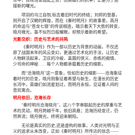
世中，百姓饱受战乱之苦，而英雄们的抗争，正是为了迎
接新的曙光。
项羽的乌江自刎,标志着旧时代的终结；刘邦的登基，
则开启了汉朝的辉煌，而在《秦时明月》的故事里，高月
的命运与“苍龙七宿”的传说相连，暗示着天下大势的转变，
晓月微光，虽不似烈日般耀眼，却预示着新的希望。
光影交织：历史与艺术的共鸣
《秦时明月》作为一部以历史为背景的动画，不仅还
原了战国末年的风云变幻，更通过艺术化的手法，让历史
人物鲜活起来，卫庄的冷峻、盖聂的侠义、赤练的痴情、
少司命的神秘……每个人物都承载着历史的缩影。
而“沧海晓月”这一意象，恰如历史的缩影——沧海象征
着时代的巨变，晓月则象征着希望与新生，在漫长的历史
长河中，英雄们如流星划过，而明月永恒，见证着人间的
悲欢离合。
明月依旧，沧海长存
“秦时明月沧海晓月”，这八个字串联起历史的厚重与艺
术的灵动，明月跨越千年，依旧高悬；沧海历经变迁，仍
然奔流；晓月微光，终将迎来朝阳。
无论是真实的历史,还是虚构的故事，人类对光明与正
义的追求从未改变，正如《秦时明月》所传达的信念——