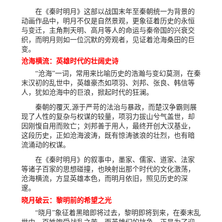
在《秦时明月》这部以战国末年至秦朝统一为背景的
动画作品中，明月不仅是自然景观，更象征着历史的永恒
与变迁，主角荆天明、高月等人的命运与秦帝国的兴衰交
织，而明月则如一位沉默的旁观者，见证着沧海桑田的巨
变。
沧海横流：英雄时代的壮阔史诗
“沧海”一词，常用来比喻历史的浩瀚与变幻莫测，在秦
末汉初的乱世中，英雄豪杰如项羽、刘邦、张良、韩信等
人，犹如沧海中的巨浪，掀起时代的狂澜。
秦朝的覆灭,源于严苛的法治与暴政，而楚汉争霸则展
现了人性的复杂与权谋的较量，项羽力拔山兮气盖世，却
因刚愎自用而败亡；刘邦善于用人，最终开创大汉基业，
这段历史，正如沧海波涛，既有惊涛骇浪的壮烈，也有暗
流涌动的权谋。
在《秦时明月》的叙事中，墨家、儒家、道家、法家
等诸子百家的思想碰撞，也映射出那个时代的文化激荡，
沧海横流，方显英雄本色，而明月依旧，照见历史的深
邃。
晓月破云：黎明前的希望之光
“晓月”象征着黑暗即将过去，黎明即将到来，在秦末乱